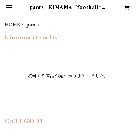
pants | KIMAMA『football×古
着』 下北沢
HOME
pants
kimama item list
該当する商品が見つかりませんでした。
CATEGORY