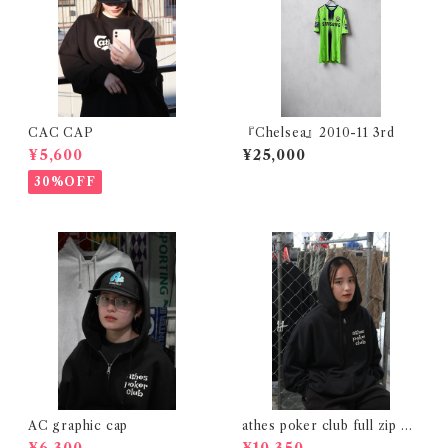
CAC CAP
『Chelsea』2010-11 3rd
¥5,600
¥25,000
30%OFF
AC graphic cap
athes poker club full zip na
vy