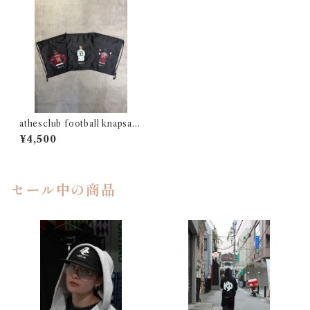
athesclub football knapsac
k
¥4,500
セール中の商品