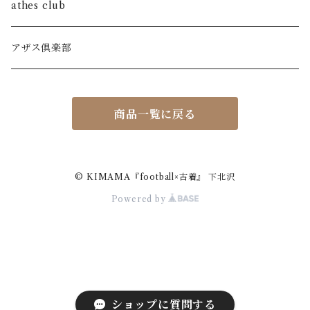
leather jacket
accessory
athes club
blouson jacket
アザス倶楽部
商品一覧に戻る
© KIMAMA『football×古着』 下北沢
Powered by
ショップに質問する