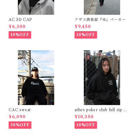
AC 3D CAP
アザス倶楽部『ゆ』パーカー
¥6,300
¥9,450
10%OFF
10%OFF
CAC sweat
athes poker club full zip na
vy
¥6,090
¥10,350
30%OFF
10%OFF