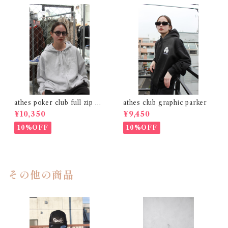
athes poker club full zip gr
athes club graphic parker
ay
¥10,350
¥9,450
10%OFF
10%OFF
その他の商品