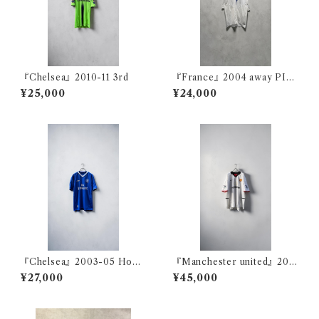
『Chelsea』2010-11 3rd
『France』2004 away PIRE
S
¥25,000
¥24,000
『Chelsea』2003-05 Home
『Manchester united』200
LAMPARD
2-03 away BECKHAM
¥27,000
¥45,000