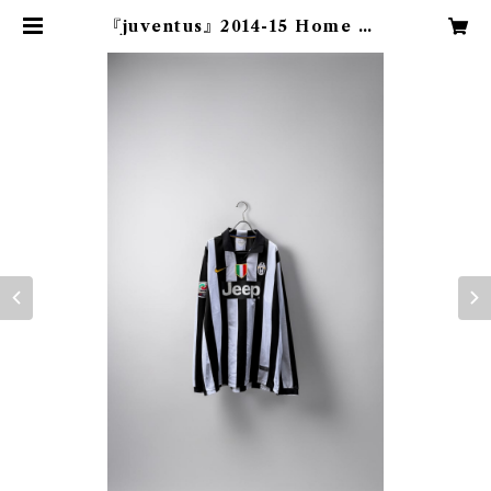
『juventus』2014-15 Home TE
VEZ | KIMAMA『football×古
着』 下北沢