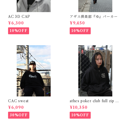
AC 3D CAP
アザス倶楽部『ゆ』パーカー
¥6,300
¥9,450
10%OFF
10%OFF
CAC sweat
athes poker club full zip na
vy
¥6,090
¥10,350
30%OFF
10%OFF