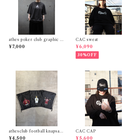
athes poker club graphic te
CAC sweat
e
¥7,000
¥6,090
30%OFF
athesclub football knapsac
CAC CAP
k
¥4,500
¥5,600