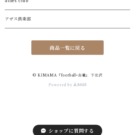
leather jacket
accessory
athes club
blouson jacket
アザス倶楽部
商品一覧に戻る
© KIMAMA『football×古着』 下北沢
Powered by
ショップに質問する