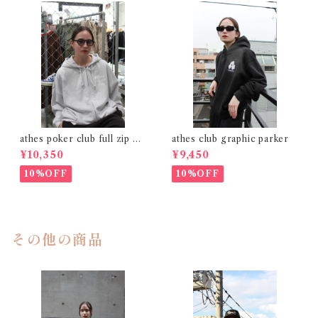
athes poker club full zip gr
athes club graphic parker
ay
¥10,350
¥9,450
10%OFF
10%OFF
その他の商品