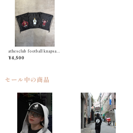
athesclub football knapsac
k
¥4,500
セール中の商品