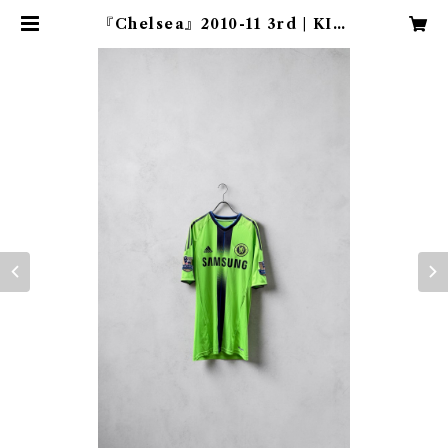
『Chelsea』2010-11 3rd | KIM
AMA『football×古着』 下北沢