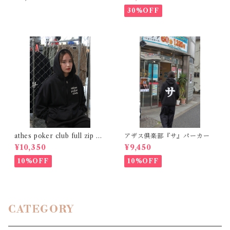
30%OFF
athes poker club full zip na
アザス倶楽部『サ』パーカー
vy
¥10,350
¥9,450
10%OFF
10%OFF
CATEGORY