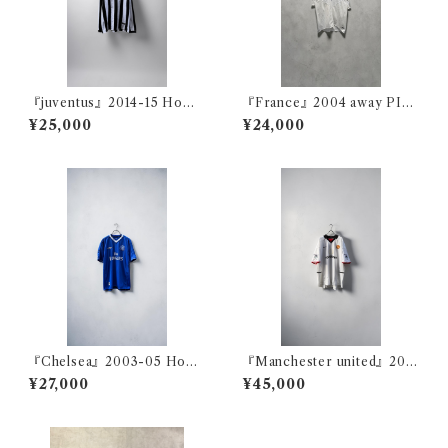
『juventus』2014-15 Home
『France』2004 away PIRE
TEVEZ
S
¥25,000
¥24,000
『Chelsea』2003-05 Home
『Manchester united』200
LAMPARD
2-03 away BECKHAM
¥27,000
¥45,000