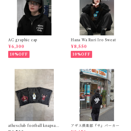
AC graphic cap
Hana Wa Ruri Iro Sweat
¥6,300
¥8,550
10%OFF
10%OFF
athesclub football knapsac
アザス倶楽部『サ』パーカー
k