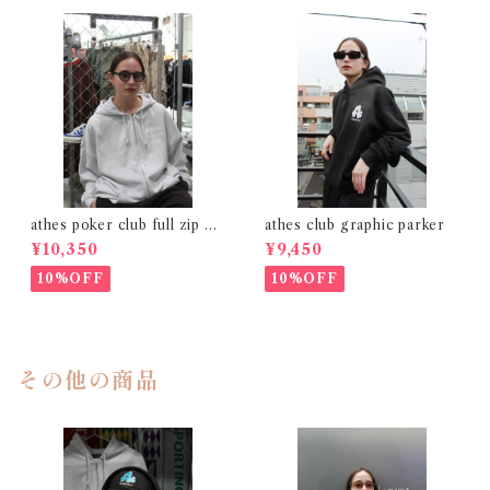
athes poker club full zip gr
athes club graphic parker
ay
¥10,350
¥9,450
10%OFF
10%OFF
その他の商品