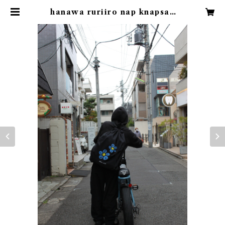
hanawa ruriiro nap knapsac
k | KIMAMA『football×古着』
下北沢