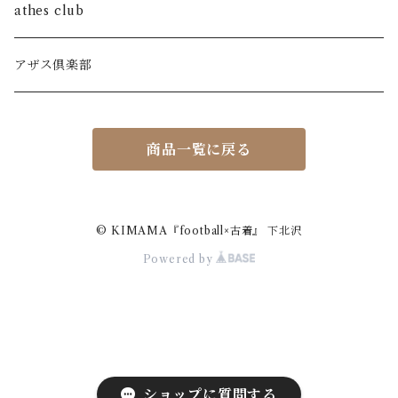
leather jacket
accessory
athes club
blouson jacket
アザス倶楽部
商品一覧に戻る
© KIMAMA『football×古着』 下北沢
Powered by
ショップに質問する