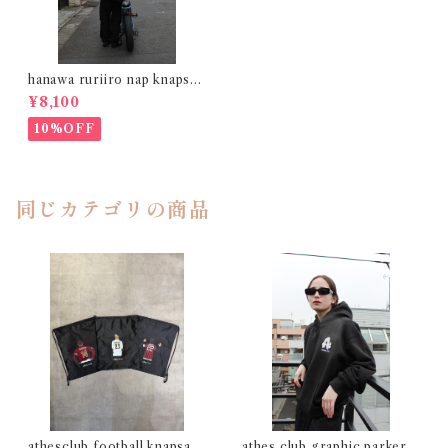
hanawa ruriiro nap knapsac
k
¥8,100
10%OFF
同じカテゴリの商品
athesclub football knapsac
athes club graphic parker