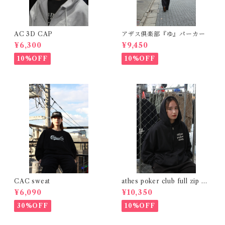
AC 3D CAP
アザス倶楽部『ゆ』パーカー
¥6,300
¥9,450
10%OFF
10%OFF
CAC sweat
athes poker club full zip na
vy
¥6,090
¥10,350
30%OFF
10%OFF