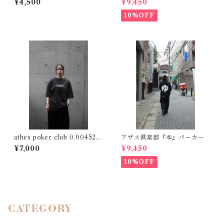
¥4,500
¥9,450
10%OFF
athes poker club 0.00452 t
アザス倶楽部『ゆ』パーカー
ee
¥7,000
¥9,450
10%OFF
CATEGORY